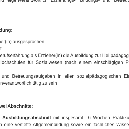
nd eigenverantwortlich Erziehungs-, Bildungs- und Betreu
ldung:
eher(in) ausgesprochen
t
Berufserfahrung als Erzieher(in) die Ausbildung zur Heilpäda
Hochschulen für Sozialwesen (nach einem einschlägigen P
- und Betreuungsaufgaben in allen sozialpädagogischen Ei
verantwortlich tätig zu sein
zwei Abschnitte:
 Ausbildungs­abschnitt
mit insgesamt 16 Wochen Praktikum
n eine vertiefte Allgemeinbildung sowie ein fachliches Wi