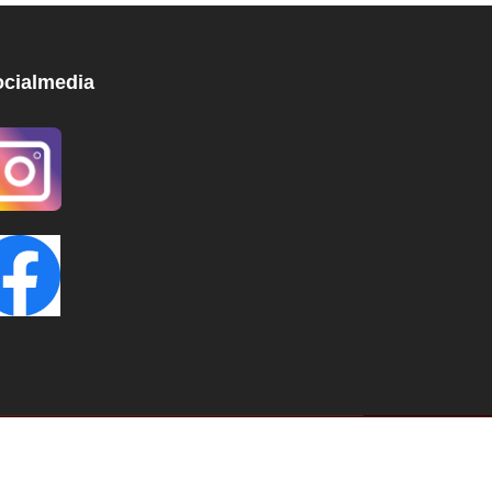
ocialmedia
e