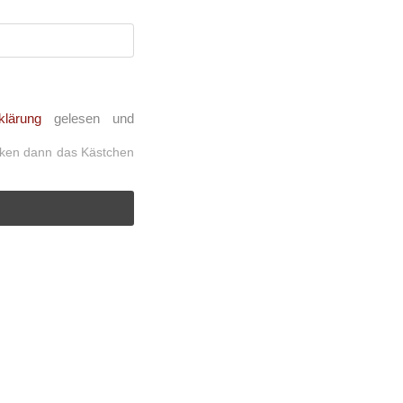
klärung
gelesen und
icken dann das Kästchen