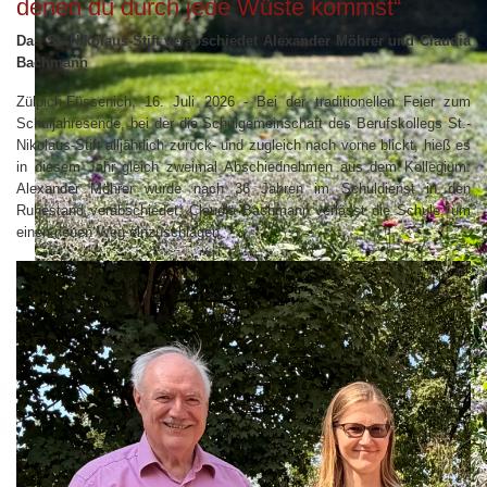
denen du durch jede Wüste kommst“
Das St.-Nikolaus-Stift verabschiedet Alexander Möhrer und Claudia
Bachmann
Zülpich-Füssenich, 16. Juli 2026 - Bei der traditionellen Feier zum
Schuljahresende, bei der die Schulgemeinschaft des Berufskollegs St.-
Nikolaus-Stift alljährlich zurück- und zugleich nach vorne blickt, hieß es
in diesem Jahr gleich zweimal Abschiednehmen aus dem Kollegium:
Alexander Möhrer wurde nach 36 Jahren im Schuldienst in den
Ruhestand verabschiedet, Claudia Bachmann verlässt die Schule, um
einen neuen Weg einzuschlagen.