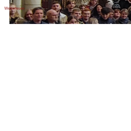
Weiterlesen …
Kontakt
Tel.: 02252 / 94 36 0
Fax: 02252 / 94 36 36
Brüsseler Str. 68
53909 Zülpich - Füssenich
E-Mail:
info@st-nikolaus-stift.de
Öffnungszeiten Sekretariat
Mo-Fr. 07:00 - 13:00 Uhr