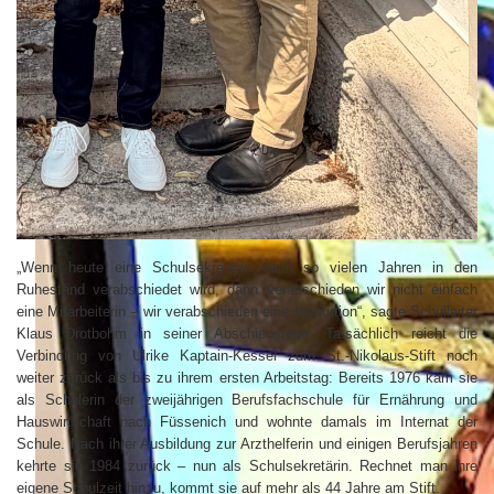
„Wenn heute eine Schulsekretärin nach so vielen Jahren in den
Ruhestand verabschiedet wird, dann verabschieden wir nicht einfach
eine Mitarbeiterin – wir verabschieden eine Institution“, sagte Schulleiter
Klaus Drotbohm in seiner Abschiedsrede. Tatsächlich reicht die
Verbindung von Ulrike Kaptain-Kessel zum St.-Nikolaus-Stift noch
weiter zurück als bis zu ihrem ersten Arbeitstag: Bereits 1976 kam sie
als Schülerin der zweijährigen Berufsfachschule für Ernährung und
Hauswirtschaft nach Füssenich und wohnte damals im Internat der
Schule. Nach ihrer Ausbildung zur Arzthelferin und einigen Berufsjahren
kehrte sie 1984 zurück – nun als Schulsekretärin. Rechnet man ihre
eigene Schulzeit hinzu, kommt sie auf mehr als 44 Jahre am Stift.