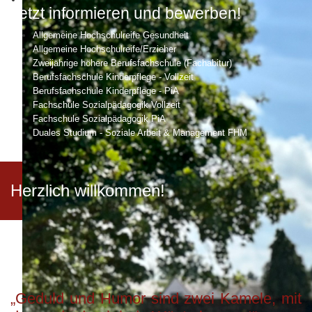
Jetzt informieren und bewerben!
Allgemeine Hochschulreife Gesundheit
Allgemeine Hochschulreife/Erzieher
Zweijährige höhere Berufsfachschule (Fachabitur)
Berufsfachschule Kinderpflege - Vollzeit
Berufsfachschule Kinderpflege - PiA
Fachschule Sozialpädagogik Vollzeit
Fachschule Sozialpädagogik PiA
Duales Studium - Soziale Arbeit & Management FHM
Herzlich willkommen!
„Geduld und Humor sind zwei Kamele, mit