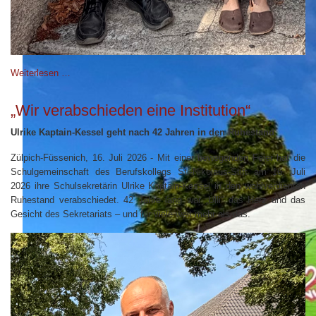
Weiterlesen …
„Wir verabschieden eine Institution“
Ulrike Kaptain-Kessel geht nach 42 Jahren in den Ruhestand
Zülpich-Füssenich, 16. Juli 2026 - Mit einer bewegenden Feier hat die
Schulgemeinschaft des Berufskollegs St.-Nikolaus-Stift am 16. Juli
2026 ihre Schulsekretärin Ulrike Kaptain-Kessel in den wohlverdienten
Ruhestand verabschiedet. 42 Jahre lang war „Ulli“ das Herz und das
Gesicht des Sekretariats – und für viele weit mehr als das.