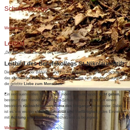
Schulseelsorge
Weiterlesen …
Leitbild
„Der Mensch im Zentrum des Lernens“
Leitbild des Berufskollegs St-Nikolaus-Stift
Die Grundlage der Bildungs- und Erziehungsarbeit an unserer Schule ist
das
christliche Welt- und Menschenbild
, das sich ausdrückt durch
die gelebte
Liebe zum Menschen
.
Ein vertrauensvolles Miteinander, indem wir aufeinander
Acht geben,
bestimmt das Handeln an unserer Schule. Dies zeigt sich in einem
besonders
rücksichtsvollen Klima des Umgangs
miteinander. Dabei
ist es uns wichtig, der
Individualität und Vielfältigkeit
jedes Einzelnen
mit
Achtung und Respekt
wertschätzend zu begegnen.
Weiterlesen …